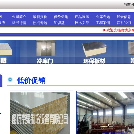
当前
网
公司简介
最新报价
低价促销
产品展示
冷库专题
展会信息
发布
标书行情
热点专题
知识堂
技术文章
工程案例
联系我们
▶欢迎光临廊坊京泉
低价促销