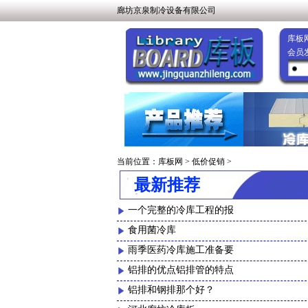
廊坊京泉制冷设备有限公司
库板
会员
当前位置：
库板网
>
低价促销
>
最新推荐
一个完整的冷库工程的报
食用菌冷库
雨季医药冷库施工准备要
铝排的优点铝排管的特点
铝排和钢排那个好？