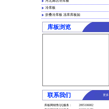
河北廊坊冷库板
冷库板
折叠冷库板 冻库库板如
库板浏览
联系我们
更多
库板网销售QQ服务：
2895106002