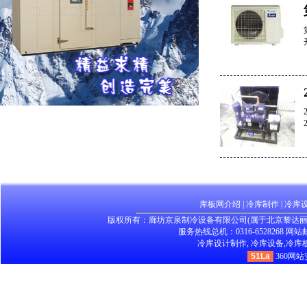
库板网介绍
|
冷库制作
|
冷库
版权所有：廊坊京泉制冷设备有限公司(属于北京黎达
服务热线总机：0316-6528268 网站邮箱：
冷库设计制作,
冷库设备,
冷库板
51La
360网