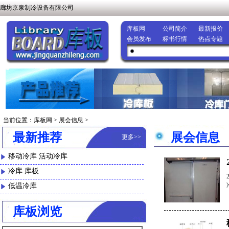
廊坊京泉制冷设备有限公司
库板网
公司简介
最新报价
会员发布
标书行情
热点专题
当前位置：
库板网
>
展会信息
>
最新推荐
展会信息
更多
>>
移动冷库 活动冷库
冷库 库板
低温冷库
库板浏览