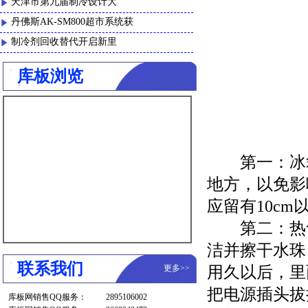
天津市第九届制冷设计大
丹佛斯AK-SM800超市系统获
制冷剂回收替代开启新里
库板浏览
第一：冰箱
地方，以免影
应留有10cm
第二：热食
洁并擦干水珠
联系我们
更多
>>
用久以后，里
把电源插头拔
库板网销售QQ服务：
2895106002