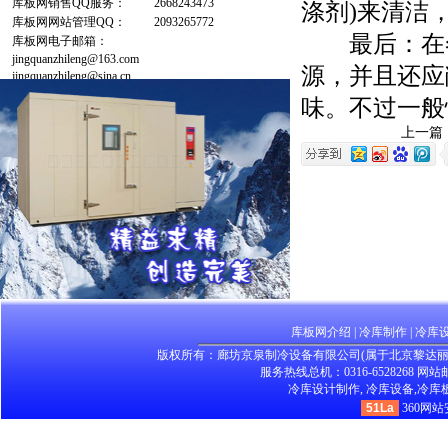
库板网销售QQ服务：
2668243473
涤剂)来清洁
库板网网站管理QQ：
2093265772
最后：在冬
库板网电子邮箱：
jingquanzhileng@163.com
源，并且还应
jingquanzhileng@sina.cn
味。不过一般
上一篇
库板网介绍
|
冷库制作
|
冷库
版权所有：廊坊京泉制冷设备有限公司(属于北京黎达
服务热线总机：0316-6528268 网站邮箱：
冷库设计制作,
冷库设备,
冷库板
51La
360网