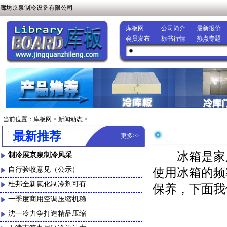
廊坊京泉制冷设备有限公司
库板网
公司简介
最新报价
会员发布
标书行情
热点专题
当前位置：
库板网
>
新闻动态
>
最新推荐
更多
>>
冰箱是家用
制冷展京泉制冷风采
自行验收意见（公示）
使用冰箱的频
杜邦全新氟化制冷剂可有
保养，下面我
一季度商用空调压缩机稳
沈一冷力争打造精品压缩