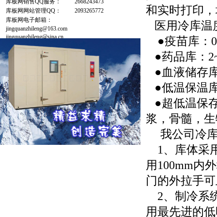
库板网销售QQ服务：
2668243473
和实时打印，
库板网网站管理QQ：
2093265772
库板网电子邮箱：
医用冷库温
jingquanzhileng@163.com
jingquanzhileng@sina.cn
●疫苗库：0
●药品库：2
●血液储存库
●低温保温库：
●超低温保存库
浆，骨髓，生
我公司冷库
1、库体采用
用100mm
门的外拉手可
2、制冷系统
用最先进的低