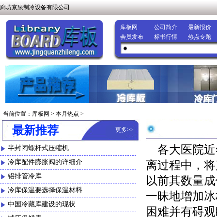
廊坊京泉制冷设备有限公司
库板网
公司简介
最新报价
会员发布
标书行情
热点专题
当前位置：
库板网
>
本月热点
>
最新推荐
更多
>>
各大医院近
半封闭螺杆式压缩机
冷库配件膨胀阀的详细介
离过程中，将
铝排管冷库
以前其数量成
冷库保温要选择保温材料
一昧地增加冰
中国冷藏库建设的现状
困难并有碍观