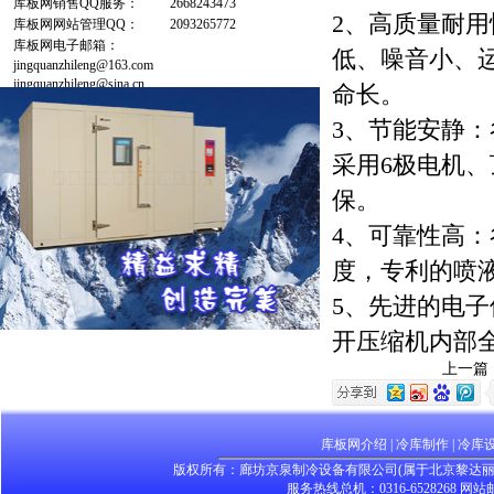
库板网销售QQ服务：
2668243473
2、高质量耐
库板网网站管理QQ：
2093265772
库板网电子邮箱：
低、噪音小、
jingquanzhileng@163.com
jingquanzhileng@sina.cn
命长。
3、节能安静
采用6极电机
保。
4、可靠性高
度，专利的喷
5、先进的电
开压缩机内部
上一篇
库板网介绍
|
冷库制作
|
冷库
版权所有：廊坊京泉制冷设备有限公司(属于北京黎达
服务热线总机：0316-6528268 网站邮箱：