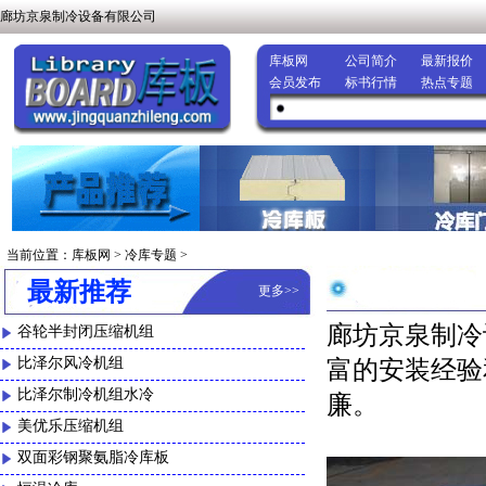
廊坊京泉制冷设备有限公司
库板网
公司简介
最新报价
会员发布
标书行情
热点专题
当前位置：
库板网
>
冷库专题
>
最新推荐
更多
>>
廊坊京泉制冷
谷轮半封闭压缩机组
比泽尔风冷机组
富的安装经验
比泽尔制冷机组水冷
廉。
美优乐压缩机组
双面彩钢聚氨脂冷库板