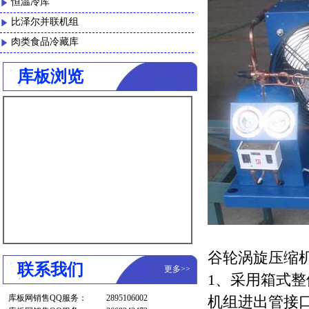
恒温冷库
比泽尔并联机组
肉类食品冷藏库
库板浏览
谷轮涡旋压缩
联系我们
更多
>>
1、采用箱式
库板网销售QQ服务：
2895106002
机组进出管接