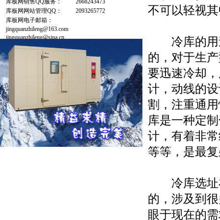
库板网销售QQ服务：
2668243473
不可以轻视其
库板网网站管理QQ：
2093265772
库板网电子邮箱：
jingquanzhileng@163.com
jingquanzhileng@sina.cn
冷库的用途
的，对于生产
要迅速冷却，
计，动线的设
割，注重通用
库是一种定制
计，有着非常
等等，是最复
冷库选址在
的，涉及到很
眼于现在的需