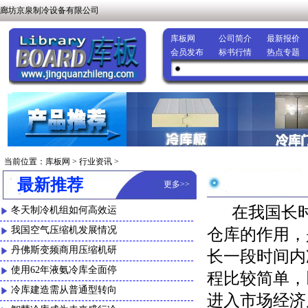
廊坊京泉制冷设备有限公司
库板网
公司简介
最新报价
会员发布
标书行情
热点专题
当前位置：
库板网
>
行业资讯
>
最新推荐
更多
>>
在我国长时
冬天制冷机组如何高效运
我国空气压缩机发展情况
仓库的作用，
丹佛斯变频商用压缩机研
长一段时间内
使用62年液氨冷库全面停
程比较简单，
冷库建造需从普通型转向
进入市场经济