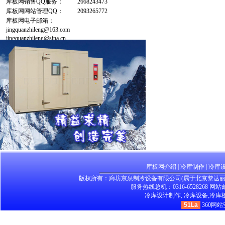
库板网销售QQ服务：
2668243473
库板网网站管理QQ：
2093265772
库板网电子邮箱：
jingquanzhileng@163.com
jingquanzhileng@sina.cn
库板网介绍
|
冷库制作
|
冷库
版权所有：廊坊京泉制冷设备有限公司(属于北京黎达
服务热线总机：0316-6528268 网站邮箱：
冷库设计制作,
冷库设备,
冷库板
51La
360网