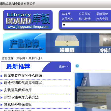
廊坊京泉制冷设备有限公司
库板网
公司简介
最新报价
会员发布
标书行情
热点专题
当前位置：
库板网
>
最新报价
>
最新推荐
更多
>>
调库安装存在的什么问题
建造气调库气调库有哪些
安装蔬菜保鲜冷库
新型节能冷库安装方法
聚氨酯外墙保温板