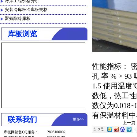
冷库工程价格分析
安装冷库板冷库板规格
聚氨酯冷库板
库板浏览
性能指标： 密度 （
孔 率 % > 9
1.5 使用温度
数低，热工性能
数仅为0.018
有保温材料中
联系我们
更多
>>
上一篇
库板网销售QQ服务：
2895106002