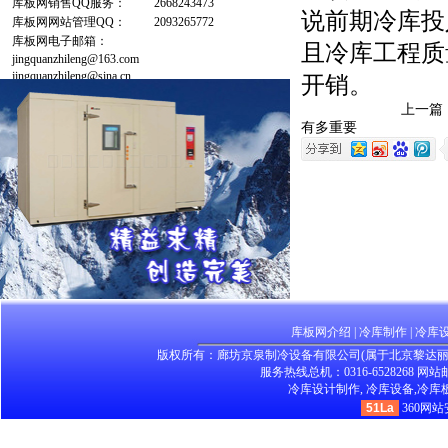
库板网销售QQ服务：
2668243473
说前期冷库投
库板网网站管理QQ：
2093265772
库板网电子邮箱：
且冷库工程质
jingquanzhileng@163.com
jingquanzhileng@sina.cn
开销。
上一篇
有多重要
库板网介绍
|
冷库制作
|
冷库
版权所有：廊坊京泉制冷设备有限公司(属于北京黎达
服务热线总机：0316-6528268 网站邮箱：
冷库设计制作,
冷库设备,
冷库板
51La
360网