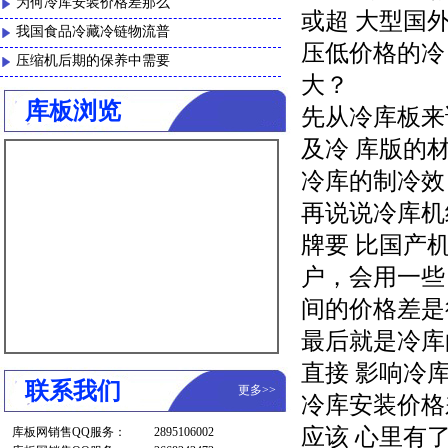
为何冷库安装价格差那么
或超 大型国
我国食品冷藏冷链物流普
压低价格的冷
压缩机后期的保养中需要
大？
库板浏览
先从冷库板来
及冷 库版的
冷库的制冷效
再说说冷库机
牌要 比国产
户，会用一些
间的价格差是
最后就是冷库
直接 影响冷
联系我们
更多
>>
冷库安装价格
应该 心里有
库板网销售QQ服务：
2895106002