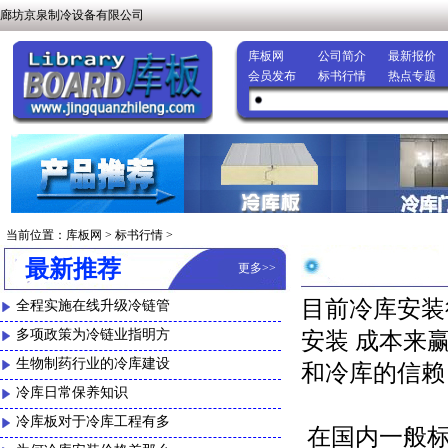
廊坊京泉制冷设备有限公司
库板网
公司简介
最新报价
会员发布
标书行情
热点专题
当前位置：
库板网
>
标书行情
>
最新推荐
更多
>>
目前冷库安装
全程实施在线升级冷链管
多项政策为冷链业指明方
安装 成本来
生物制药行业的冷库建设
和冷库的信赖
冷库日常保养知识
冷库板对于冷库工程有多
在国内一般标