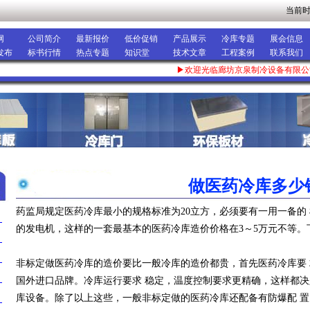
当前
网
公司简介
最新报价
低价促销
产品展示
冷库专题
展会信息
发布
标书行情
热点专题
知识堂
技术文章
工程案例
联系我们
▶欢迎光临廊坊京泉制冷设备有限公
做医药冷库多少
>
药监局规定医药冷库最小的规格标准为20立方，必须要有一用一备的
的发电机，这样的一套最基本的医药冷库造价价格在3～5万元不等。
非标定做医药冷库的造价要比一般冷库的造价都贵，首先医药冷库要
国外进口品牌。冷库运行要求 稳定，温度控制要求更精确，这样都决
库设备。除了以上这些，一般非标定做的医药冷库还配备有防爆配 