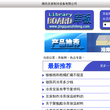
廊坊京泉制冷设备有限公司
库板
会员
当前位置：
库板网
>
热点专题
>
最新推荐
更多
>
猕猴桃和柑橘贮藏不能直
做医药冷库多少钱
冷库安装有季节要求吗
京泉制作冷库保温材料的
关于聚氨酯冷库保温材料